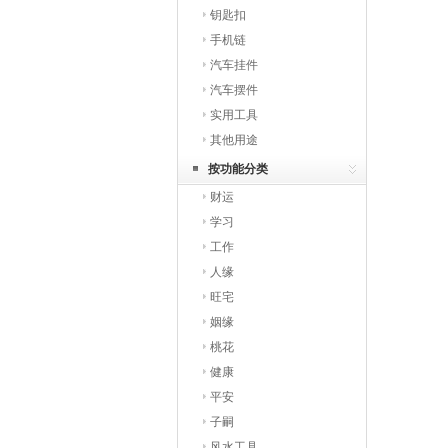
钥匙扣
手机链
汽车挂件
汽车摆件
实用工具
其他用途
按功能分类
财运
学习
工作
人缘
旺宅
姻缘
桃花
健康
平安
子嗣
风水工具