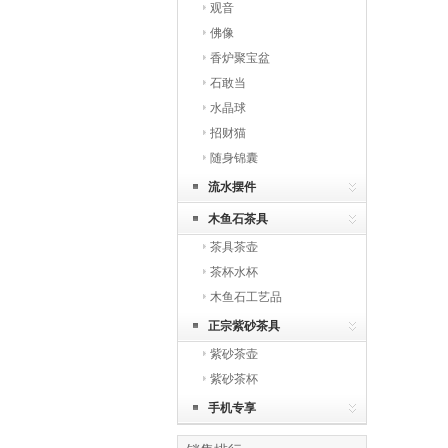
观音
佛像
香炉聚宝盆
石敢当
水晶球
招财猫
随身锦囊
流水摆件
木鱼石茶具
茶具茶壶
茶杯水杯
木鱼石工艺品
正宗紫砂茶具
紫砂茶壶
紫砂茶杯
手机专享