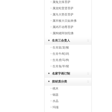
属兔文殊菩萨
属龙蛇普贤菩萨
属马大势至菩萨
属羊猴大日如来佛
属鸡不动尊菩萨
属狗猪阿弥陀佛
生肖三合贵人
生肖鼠/龙/猴
生肖牛/蛇/鸡
生肖虎/马/狗
生肖兔/羊/猪
名家字画订制
按材质分类
桃木
铜器
水晶
玛瑙