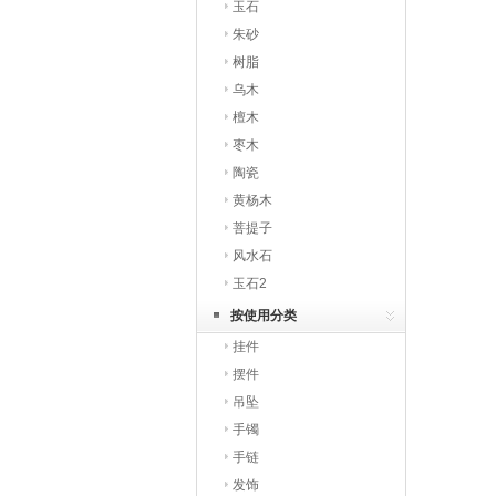
玉石
朱砂
树脂
乌木
檀木
枣木
陶瓷
黄杨木
菩提子
风水石
玉石2
按使用分类
挂件
摆件
吊坠
手镯
手链
发饰