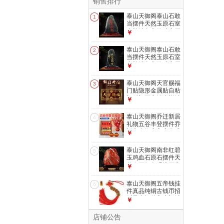
销售排行
泰山天御阁泰山石敢
1
当摆件天然玉原石室
内补缺角化路冲客厅
￥
办公室靠山石 高8-
12cm泰山玉石敢当
泰山天御阁泰山石敢
2
当摆件天然玉原石室
内补缺角化路冲客厅
￥
办公室靠山石 高10-
15cm泰山玉石敢当
泰山天御阁天官赐福
3
门贴隐形金属贴自粘
门对门五帝钱吉祥结
￥
挂件入户门对电梯
天官赐福五福款
泰山天御阁乔迁新居
4
礼物五谷丰登摆件乔
迁之喜搬家入宅仪式
￥
用品全套布置装饰
【五谷丰登相框】6
泰山天御阁南非红碧
5
寸胡桃木色+升级套
玉鸡血石原石摆件天
装
然奇石红色观赏石头
￥
客厅办公室装饰品
小号随机发货
泰山天御阁五帝钱挂
6
件真品纯铜古钱币招
财风水摆件入户门过
￥
门石压门槛下 红色
精品结五帝钱
店铺公告