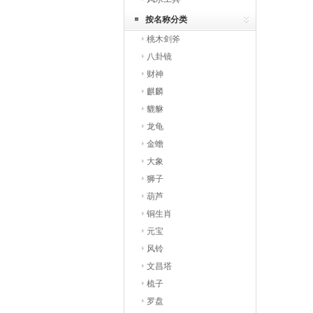
按名称分类
桃木剑斧
八卦镜
财神
麒麟
貔貅
龙龟
金蟾
大象
狮子
葫芦
铜生肖
元宝
风铃
文昌塔
梳子
罗盘