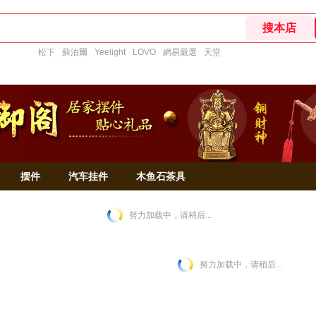
松下
蘇泊爾
Yeelight
LOVO
網易嚴選
天堂
摆件
汽车挂件
木鱼石茶具
努力加载中，请稍后...
努力加载中，请稍后...