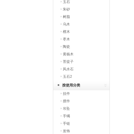
玉石
朱砂
树脂
乌木
檀木
枣木
陶瓷
黄杨木
菩提子
风水石
玉石2
按使用分类
挂件
摆件
吊坠
手镯
手链
发饰