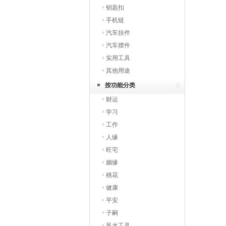
钥匙扣
手机链
汽车挂件
汽车摆件
实用工具
其他用途
按功能分类
财运
学习
工作
人缘
旺宅
姻缘
桃花
健康
平安
子嗣
风水工具