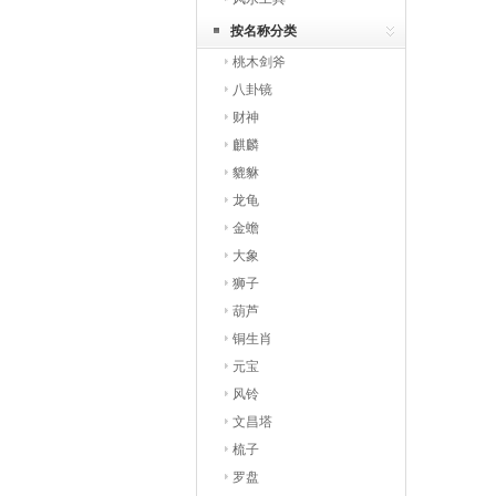
按名称分类
桃木剑斧
八卦镜
财神
麒麟
貔貅
龙龟
金蟾
大象
狮子
葫芦
铜生肖
元宝
风铃
文昌塔
梳子
罗盘