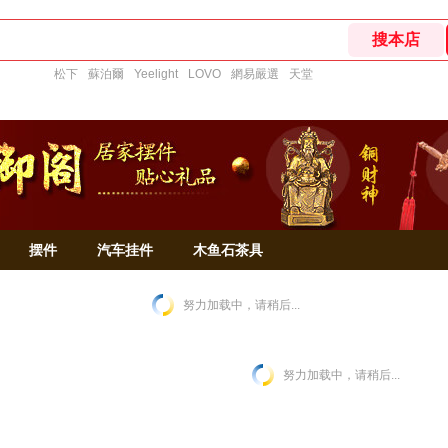
松下
蘇泊爾
Yeelight
LOVO
網易嚴選
天堂
摆件
汽车挂件
木鱼石茶具
努力加载中，请稍后...
努力加载中，请稍后...