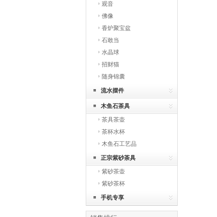
观音
佛像
香炉聚宝盆
石敢当
水晶球
招财猫
随身锦囊
流水摆件
木鱼石茶具
茶具茶壶
茶杯水杯
木鱼石工艺品
正宗紫砂茶具
紫砂茶壶
紫砂茶杯
手机专享