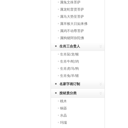
属兔文殊菩萨
属龙蛇普贤菩萨
属马大势至菩萨
属羊猴大日如来佛
属鸡不动尊菩萨
属狗猪阿弥陀佛
生肖三合贵人
生肖鼠/龙/猴
生肖牛/蛇/鸡
生肖虎/马/狗
生肖兔/羊/猪
名家字画订制
按材质分类
桃木
铜器
水晶
玛瑙