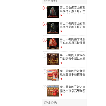
销售排行
泰山天御阁泰山石敢
1
当摆件天然玉原石室
内补缺角化路冲客厅
￥
办公室靠山石 高8-
12cm泰山玉石敢当
泰山天御阁泰山石敢
2
当摆件天然玉原石室
内补缺角化路冲客厅
￥
办公室靠山石 高10-
15cm泰山玉石敢当
泰山天御阁南非红碧
3
玉鸡血石原石摆件天
然奇石红色观赏石头
￥
客厅办公室装饰品
小号随机发货
泰山天御阁天官赐福
4
门贴隐形金属贴自粘
门对门五帝钱吉祥结
￥
挂件入户门对电梯
天官赐福五福款
泰山天御阁乔迁新居
5
礼物五谷丰登摆件乔
迁之喜搬家入宅仪式
￥
用品全套布置装饰
【五谷丰登相框】6
泰山天御阁乔迁之喜
6
寸胡桃木色+升级套
搬家入宅仪式用品布
装
置装饰全套五谷丰登
￥
摆件乔迁新居礼物
【五谷丰登相框】8
店铺公告
寸原木色